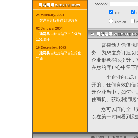
.com
.
24 February, 2004
客户留言版开通 欢迎咨询
.com.cn
.
02 January, 2004
建网易
自助建站平台升级为
1.01 版本
普捷动力凭借优良
18 December, 2003
务，为您度身订造切
建网易
自助建站平台初始化
完成
企业形象得以提升，
在您的客户心中留下
一个企业的成功，
开的，任何有效的信
云企业当中，如何让
住商机、获取利润呢
您可以面向全世界
以在第一时间看到您
关于普捷
|
私隐声明
|
业